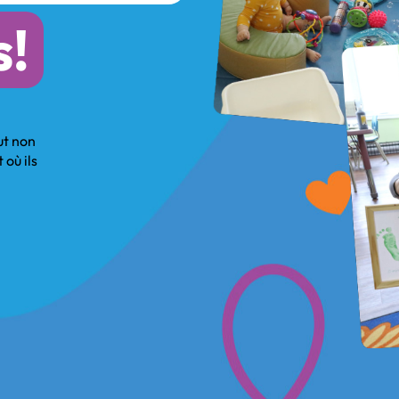
s!
ut non
 où ils