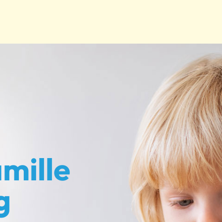
mille
g