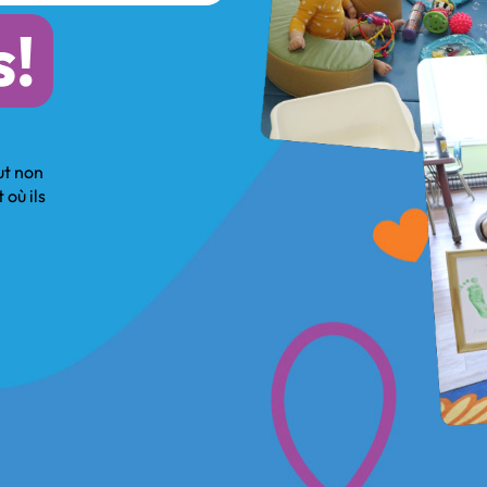
s!
ut non
 où ils