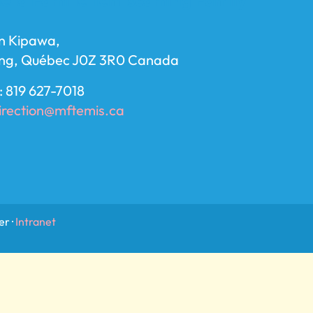
e la Famille Témiscaming Family
n Kipawa,
ng, Québec J0Z 3R0 Canada
: 819 627-7018
irection@mftemis.ca
r ·
Intranet