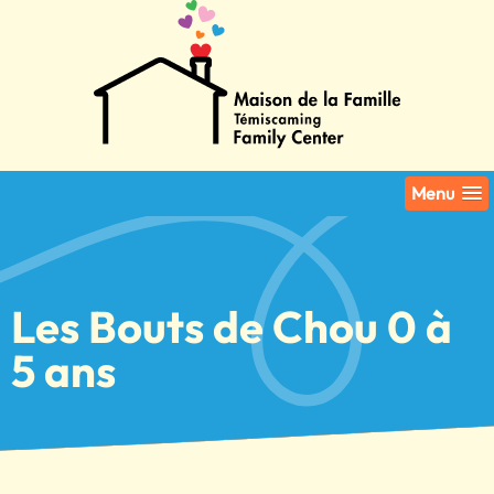
Menu
Les Bouts de Chou 0 à
5 ans