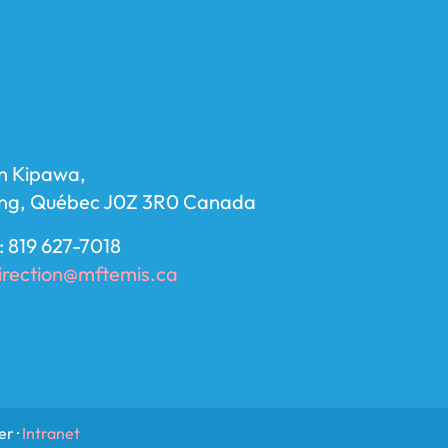
e la Famille Témiscaming Family
n Kipawa,
ng, Québec J0Z 3R0 Canada
: 819 627-7018
irection@mftemis.ca
r ·
Intranet