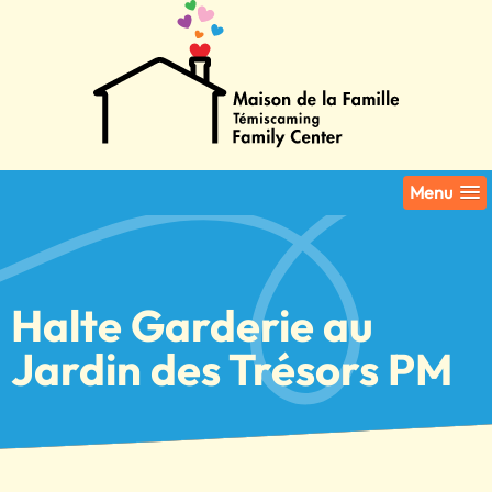
Menu
Halte Garderie au
Jardin des Trésors PM