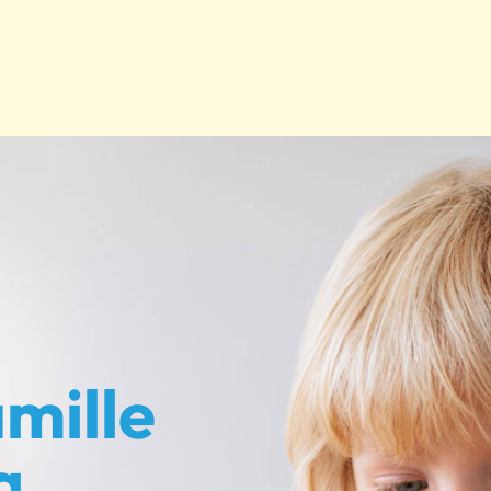
mille
g