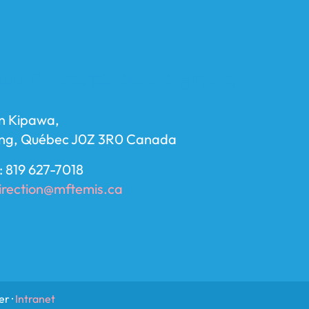
e la Famille Témiscaming Family
n Kipawa,
ng, Québec J0Z 3R0 Canada
: 819 627-7018
irection@mftemis.ca
r ·
Intranet