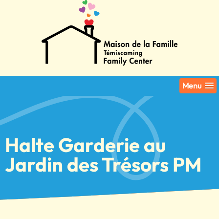
Menu
Halte Garderie au
Jardin des Trésors PM