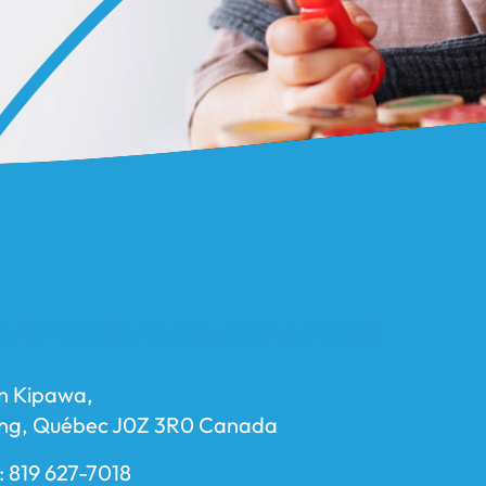
e la Famille Témiscaming Family
n Kipawa,
ng, Québec J0Z 3R0 Canada
: 819 627-7018