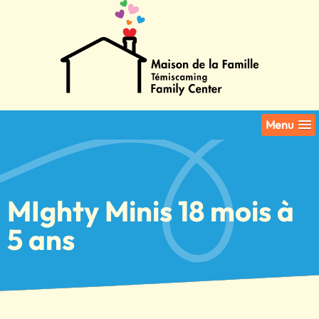
Menu
MIghty Minis 18 mois à
5 ans