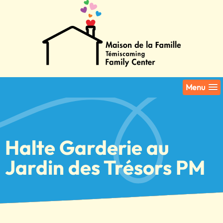
Menu
Halte Garderie au
Jardin des Trésors PM