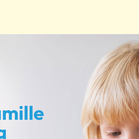
mille
g