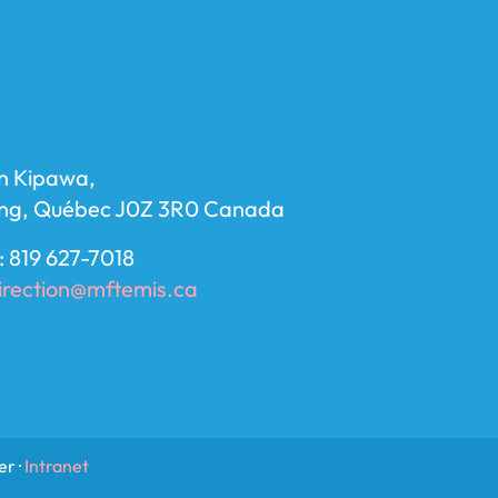
e la Famille Témiscaming Family
n Kipawa,
ng, Québec J0Z 3R0 Canada
: 819 627-7018
irection@mftemis.ca
r ·
Intranet