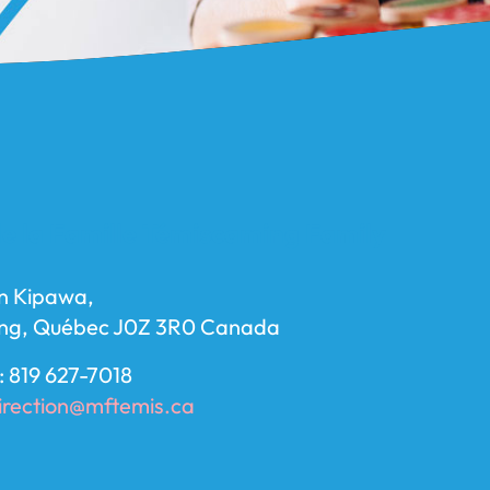
e la Famille Témiscaming Family
n Kipawa,
ng, Québec J0Z 3R0 Canada
: 819 627-7018
irection@mftemis.ca