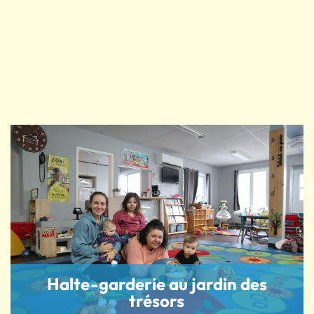
Halte-garderie au jardin des
trésors